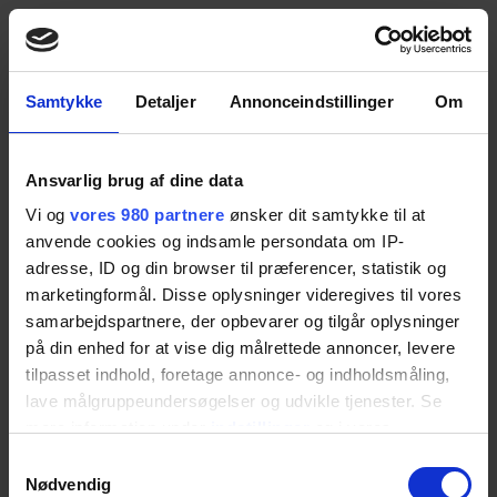
DK
FØLG OS HER
KURTZWEIL
Samtykke
Detaljer
Annonceindstillinger
Om
Ansvarlig brug af dine data
Ikke fundet
Vi og
vores 980 partnere
ønsker dit samtykke til at
anvende cookies og indsamle persondata om IP-
Beklager, men den ønskede ressource blev ikke fundet på
adresse, ID og din browser til præferencer, statistik og
denne side.
marketingformål. Disse oplysninger videregives til vores
samarbejdspartnere, der opbevarer og tilgår oplysninger
Kurtzweil A/S
på din enhed for at vise dig målrettede annoncer, levere
Blommevej 4
tilpasset indhold, foretage annonce- og indholdsmåling,
4300 Holbæk
lave målgruppeundersøgelser og udvikle tjenester. Se
70 27 20 28
mere information under
indstillinger
og i vores
mail@kurtzweil.dk
persondatapolitik. Du kan altid trække dit samtykke
Samtykkevalg
tilbage eller ændre indstillinger fra vores
Nødvendig
Facebook