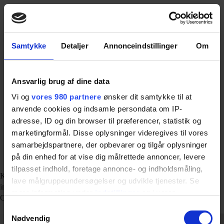
DK
FØLG OS HER
KURTZWEIL
Samtykke
Detaljer
Annonceindstillinger
Om
Ansvarlig brug af dine data
Vi og
vores 980 partnere
ønsker dit samtykke til at
anvende cookies og indsamle persondata om IP-
adresse, ID og din browser til præferencer, statistik og
marketingformål. Disse oplysninger videregives til vores
samarbejdspartnere, der opbevarer og tilgår oplysninger
på din enhed for at vise dig målrettede annoncer, levere
Geopark Odsherred
tilpasset indhold, foretage annonce- og indholdsmåling,
Kurtzweil har stået for ide, design, projektering, produktion og
lave målgruppeundersøgelser og udvikle tjenester. Se
implementering af Geopark-infopunkterne i Odsherred for Geopark
mere information under
indstillinger
og i vores
Odsherred.
persondatapolitik. Du kan altid trække dit samtykke
Samtykkevalg
tilbage eller ændre indstillinger fra vores
Nødvendig