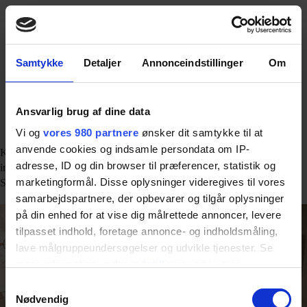
DK
FØLG OS HER
KURTZWEIL
Samtykke
Detaljer
Annonceindstillinger
Om
Ansvarlig brug af dine data
Mothsgården
Vi og
vores 980 partnere
ønsker dit samtykke til at
anvende cookies og indsamle persondata om IP-
Kurtzweil har stået for ide, design, projektering, produktion og
adresse, ID og din browser til præferencer, statistik og
implementering af den permanente udstilling på Mothsgården i
marketingformål. Disse oplysninger videregives til vores
Søllerød.
samarbejdspartnere, der opbevarer og tilgår oplysninger
på din enhed for at vise dig målrettede annoncer, levere
tilpasset indhold, foretage annonce- og indholdsmåling,
lave målgruppeundersøgelser og udvikle tjenester. Se
mere information under
indstillinger
og i vores
persondatapolitik. Du kan altid trække dit samtykke
Samtykkevalg
tilbage eller ændre indstillinger fra vores
Nødvendig