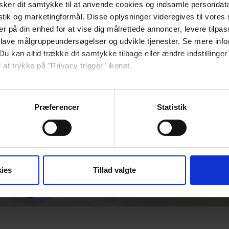
ker dit samtykke til at anvende cookies og indsamle persondat
istik og marketingformål. Disse oplysninger videregives til vore
er på din enhed for at vise dig målrettede annoncer, levere tilpas
seret under .
 lave målgruppeundersøgelser og udvikle tjenester. Se mere inf
Du kan altid trække dit samtykke tilbage eller ændre indstillinger
 at trykke på "Privacy trigger" ikonet.
ebsitet.
Præferencer
Statistik
se vores indhold og annoncer, til at vise dig funktioner til sociale
oplysninger om din brug af vores hjemmeside med vores partnere i
ysepartnere. Vores partnere kan kombinere disse data med andr
et fra din brug af deres tjenester.
ies
Tillad valgte