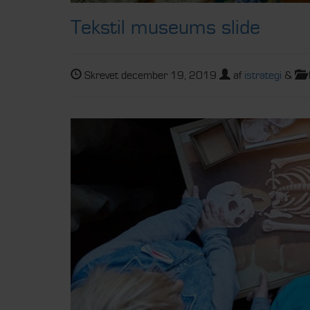
Tekstil museums slide
Skrevet
december 19, 2019
af
istrategi
&