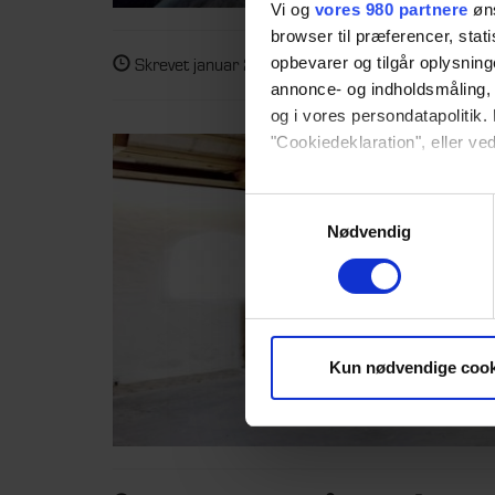
Vi og
vores 980 partnere
øns
browser til præferencer, stat
opbevarer og tilgår oplysning
Skrevet
januar 20, 2017
af
nina
&
kategori
annonce- og indholdsmåling,
og i vores persondatapolitik. 
"Cookiedeklaration", eller ved
Dine valg anvendes på hele w
Samtykkevalg
Nødvendig
Vi bruger cookies til at tilpas
vores trafik. Vi deler også 
annonceringspartnere og anal
dem, eller som de har indsaml
Kun nødvendige cook