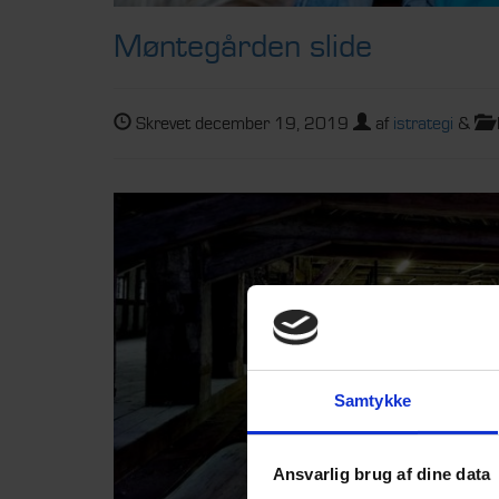
Møntegården slide
Skrevet
december 19, 2019
af
istrategi
&
Samtykke
Ansvarlig brug af dine data