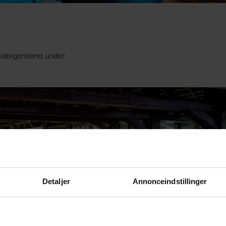
kategoriseret under .
Detaljer
Annonceindstillinger