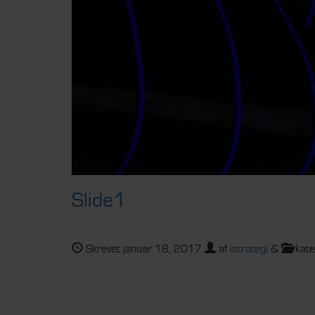
Slide1
Skrevet
januar 18, 2017
af
istrategi
&
kate