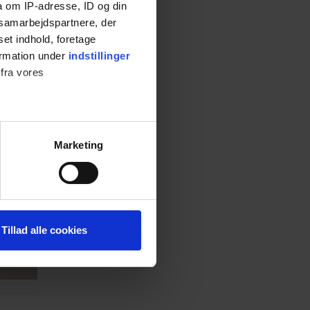
a om IP-adresse, ID og din
s samarbejdspartnere, der
set indhold, foretage
ormation under
indstillinger
 fra vores
Marketing
 medier og til at analysere
nden for sociale medier,
e oplysninger, du har givet
Tillad alle cookies