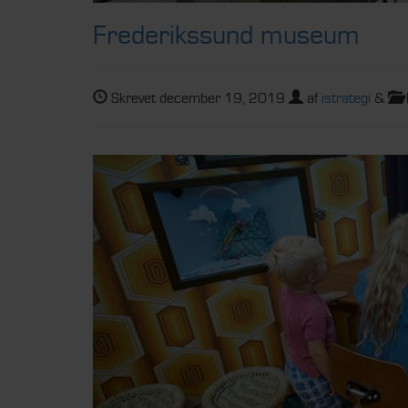
Frederikssund museum
Skrevet
december 19, 2019
af
istrategi
&